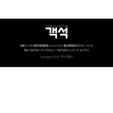
26년 1월호 정기구독 이벤트
대표
김기태
사업자등록번호
101-86-84423
통신판매업신고
제01-2602호
주소
서울특별시 중구 중림로 27 가톨릭출판사 신관 5층 '월간객석'
Copyright 2018. 객석 컴퍼니
25년 12월호 정기구독 이벤트