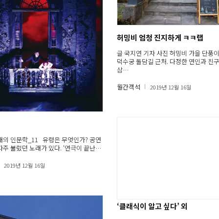
허밍비 엄청 진지하게 ㅋㅋ랩
글 국지연 기자 사진 허밍비 가을 단풍
덕수궁 돌담길 근처. 다정한 연인과 친
삼…
월간객석
2019년 12월 16일
래의 인문학_11 유령은 무엇인가? 공연
자주 불렀던 노래가 있다. ‘연극이 끝난…
2019년 12월 16일
‘클래식이 알고 싶다’ 외