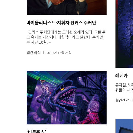
바이올리니스트·지휘자 핀커스 주커만
핀커스 주커만에게는 오래된 오해가 있다. 그를 두
고 혹자는 차갑거나 내향적이라고 말한다. 주커만
은 지난 10월,…
월간객석
2019년 12월 23일
레베카
뮤지컬, 노
뒤풀이 때 
월간객석
‘비틀쥬스’