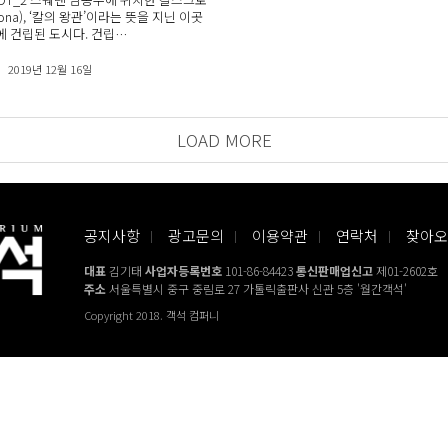
krona), ‘칼의 왕관’이라는 뜻을 지닌 이곳
년에 건립된 도시다. 건립…
2019년 12월 16일
LOAD MORE
공지사항
광고문의
이용약관
연락처
찾아오
대표
김기태
사업자등록번호
101-86-84423
통신판매업신고
제01-2602호
주소
서울특별시 중구 중림로 27 가톨릭출판사 신관 5층 '월간객석'
Copyright 2018. 객석 컴퍼니