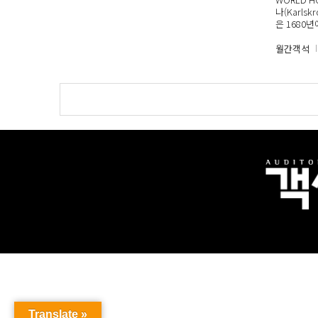
나(Karls
은 1680
월간객석
Translate »