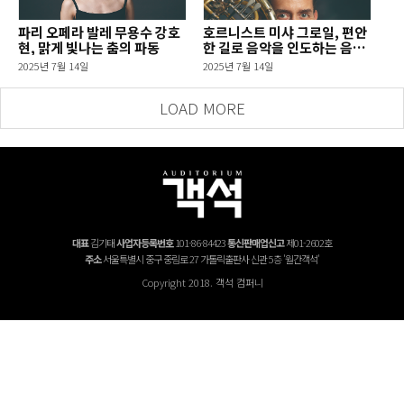
파리 오페라 발레 무용수 강호
호르니스트 미샤 그로일, 편안
현, 맑게 빛나는 춤의 파동
한 길로 음악을 인도하는 음악
생리학
2025년 7월 14일
2025년 7월 14일
LOAD MORE
대표
김기태
사업자등록번호
101-86-84423
통신판매업신고
제01-2602호
주소
서울특별시 중구 중림로 27 가톨릭출판사 신관 5층 '월간객석'
Copyright 2018. 객석 컴퍼니