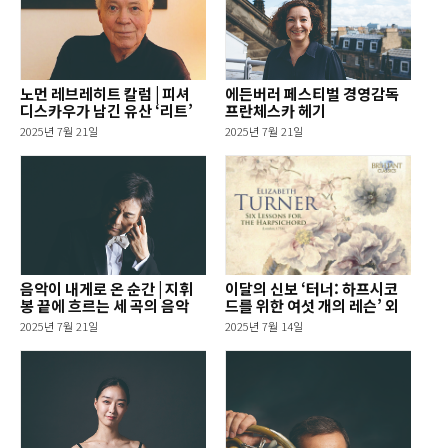
노먼 레브레히트 칼럼 | 피셔
에든버러 페스티벌 경영감독
디스카우가 남긴 유산 ‘리트’
프란체스카 헤기
2025년 7월 21일
2025년 7월 21일
음악이 내게로 온 순간 | 지휘
이달의 신보 ‘터너: 하프시코
봉 끝에 흐르는 세 곡의 음악
드를 위한 여섯 개의 레슨’ 외
2025년 7월 21일
2025년 7월 14일