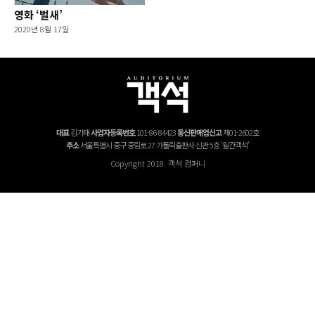
영화 ‘벌새’
2020년 8월 17일
대표
김기태
사업자등록번호
101-86-84423
통신판매업신고
제01-2602호
주소
서울특별시 중구 중림로 27 가톨릭출판사 신관 5층 '월간객석'
Copyright 2018. 객석 컴퍼니