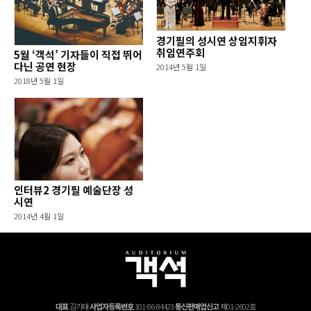
경기필의 성시연 상임지휘자
취임연주회
5월 ‘객석’ 기자들이 직접 뛰어
다닌 공연 현장
2014년 5월 1일
2018년 5월 1일
인터뷰2 경기필 예술단장 성
시연
2014년 4월 1일
대표
김기태
사업자등록번호
101-86-84423
통신판매업신고
제01-2602호