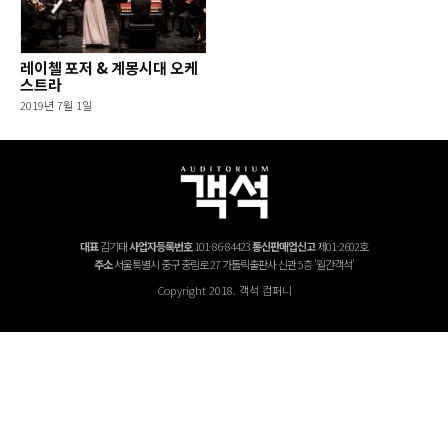
레이첼 포저 & 계몽시대 오케
스트라
2019년 7월 1일
대표
김기태
사업자등록번호
101-86-84423
통신판매업신고
제01-2602호
주소
서울특별시 중구 중림로 27 가톨릭출판사 신관 5층 '월간객석'
Copyright 2018. 객석 컴퍼니