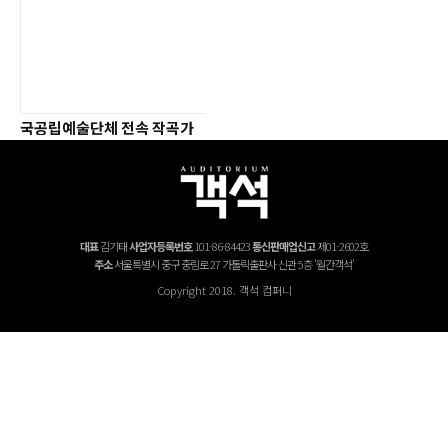
국공립예술단체 전속 작곡가
제 도입
2014년 5월 1일
대표
김기태
사업자등록번호
101-86-84423
통신판매업신고
제01-2602호
주소
서울특별시 중구 중림로 27 가톨릭출판사 신관 5층 '월간객석'
Copyright 2018. 객석 컴퍼니