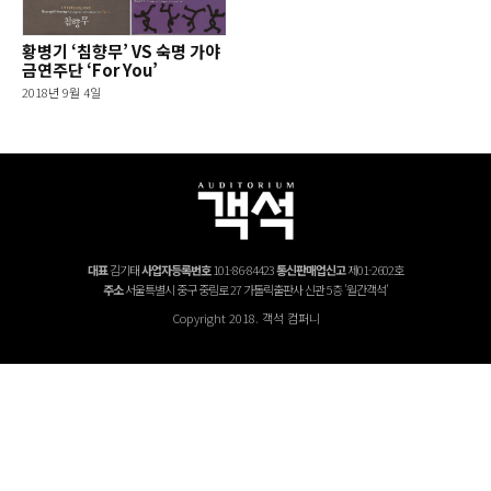
황병기 ‘침향무’ VS 숙명 가야
금연주단 ‘For You’
2018년 9월 4일
대표
김기태
사업자등록번호
101-86-84423
통신판매업신고
제01-2602호
주소
서울특별시 중구 중림로 27 가톨릭출판사 신관 5층 '월간객석'
Copyright 2018. 객석 컴퍼니