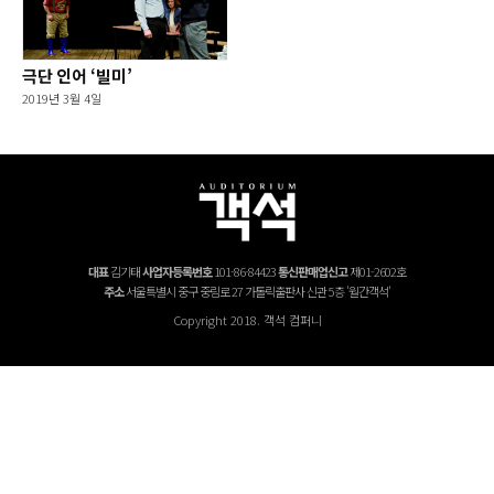
극단 인어 ‘빌미’
2019년 3월 4일
대표
김기태
사업자등록번호
101-86-84423
통신판매업신고
제01-2602호
주소
서울특별시 중구 중림로 27 가톨릭출판사 신관 5층 '월간객석'
Copyright 2018. 객석 컴퍼니