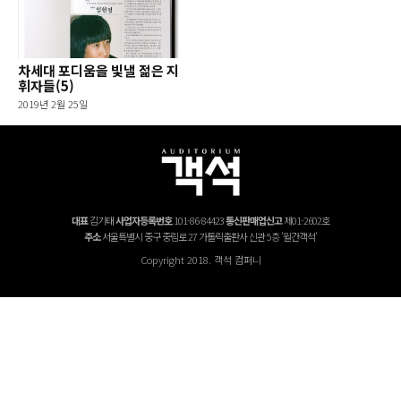
차세대 포디움을 빛낼 젊은 지
휘자들(5)
2019년 2월 25일
대표
김기태
사업자등록번호
101-86-84423
통신판매업신고
제01-2602호
주소
서울특별시 중구 중림로 27 가톨릭출판사 신관 5층 '월간객석'
Copyright 2018. 객석 컴퍼니