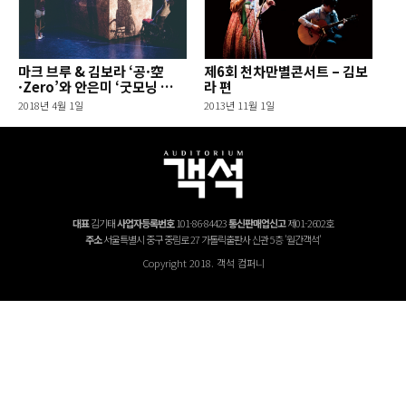
마크 브루 & 김보라 ‘공·空
제6회 천차만별콘서트 – 김보
·Zero’와 안은미 ‘굿모닝 에브
라 편
리바디’
2018년 4월 1일
2013년 11월 1일
대표
김기태
사업자등록번호
101-86-84423
통신판매업신고
제01-2602호
주소
서울특별시 중구 중림로 27 가톨릭출판사 신관 5층 '월간객석'
Copyright 2018. 객석 컴퍼니