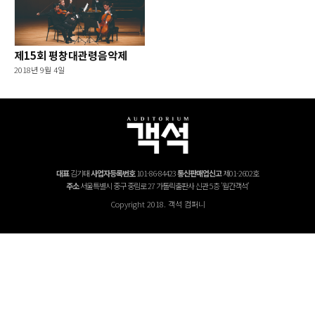
제15회 평창대관령음악제
2018년 9월 4일
대표
김기태
사업자등록번호
101-86-84423
통신판매업신고
제01-2602호
주소
서울특별시 중구 중림로 27 가톨릭출판사 신관 5층 '월간객석'
Copyright 2018. 객석 컴퍼니