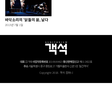
바닥소리의 ‘닭들의 꿈, 날다
2013년 7월 1일
대표
김기태
사업자등록번호
101-86-84423
통신판매업신고
제01-2602호
주소
서울특별시 중구 중림로 27 가톨릭출판사 신관 5층 '월간객석'
Copyright 2018. 객석 컴퍼니