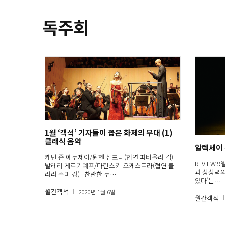
독주회
1월 ‘객석’ 기자들이 꼽은 화제의 무대 (1)
클래식 음악
알렉세이
케빈 존 에두제이/뮌헨 심포니(협연 파비올라 김)
REVIEW
발레리 게르기예프/마린스키 오케스트라(협연 클
과 상상력의
라라 주미 강) 찬란한 두…
있다’는…
월간객석
2020년 1월 6일
월간객석