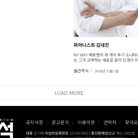
피아니스트 김대진
MY WAY 베토벤의 세 개의 후기 소나타
는 그가 고백하는 새로운 음악 인생의 
월간객석
2018년 11월 5일
LOAD MORE
공지사항
광고문의
이용약관
연락처
찾아오
대표
김기태
사업자등록번호
101-86-84423
통신판매업신고
제01-2602호