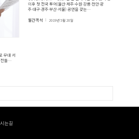
이후 첫 전국 투어(울산·제주·수원·강릉·천안·광
주·대구·경주·부산·서울) 공연을 갖는…
월간객석
2019년 5월 20일
로 무대 서
비전들…
시는길