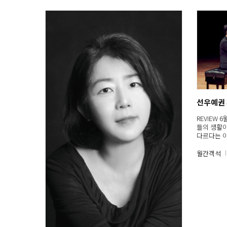
선우예권
REVIEW
들의 생활이
다르다는 
월간객석