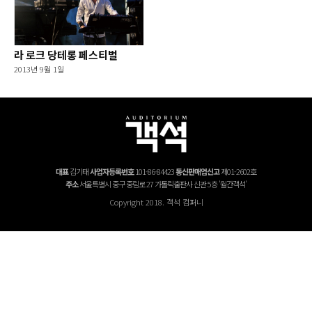
라 로크 당테롱 페스티벌
2013년 9월 1일
대표
김기태
사업자등록번호
101-86-84423
통신판매업신고
제01-2602호
주소
서울특별시 중구 중림로 27 가톨릭출판사 신관 5층 '월간객석'
Copyright 2018. 객석 컴퍼니