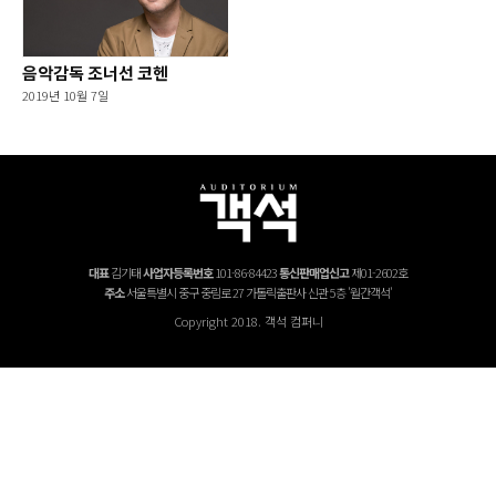
음악감독 조너선 코헨
2019년 10월 7일
대표
김기태
사업자등록번호
101-86-84423
통신판매업신고
제01-2602호
주소
서울특별시 중구 중림로 27 가톨릭출판사 신관 5층 '월간객석'
Copyright 2018. 객석 컴퍼니