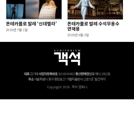
몬테카를로 발레 ‘신데렐라’
몬테카를로 발레 수석무용수
안재용
2019년 7월 1일
2019년 6월 3일
대표
김기태
사업자등록번호
101-86-84423
통신판매업신고
제01-2602호
주소
서울특별시 중구 중림로 27 가톨릭출판사 신관 5층 '월간객석'
Copyright 2018. 객석 컴퍼니