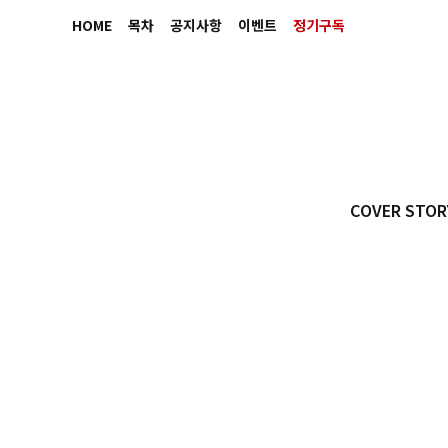
HOME
목차
공지사항
이벤트
정기구독
COVER STOR