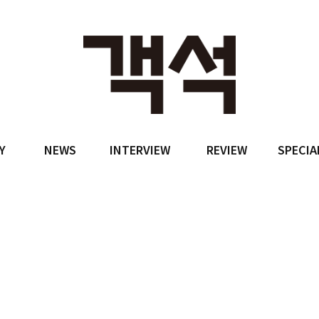
Y
NEWS
INTERVIEW
REVIEW
SPECIA