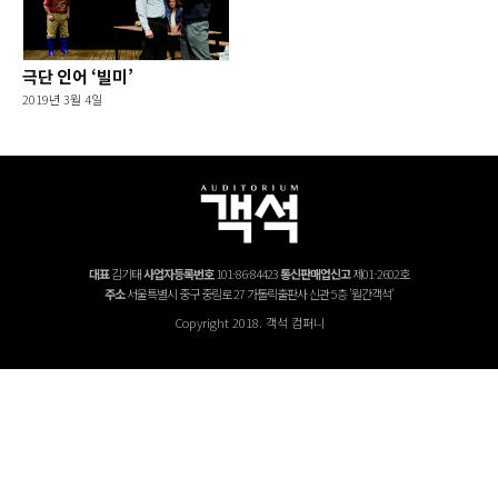
극단 인어 ‘빌미’
2019년 3월 4일
대표
김기태
사업자등록번호
101-86-84423
통신판매업신고
제01-2602호
주소
서울특별시 중구 중림로 27 가톨릭출판사 신관 5층 '월간객석'
Copyright 2018. 객석 컴퍼니