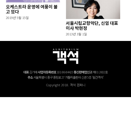
오케스트라 운영에 여풍이 불
고 있다
2019년 5월 15일
서울시립교향악단, 신임 대표
이사 박현정
2013년 3월 1일
대표
김기태
사업자등록번호
101-86-84423
통신판매업신고
제01-2602호
주소
서울특별시 중구 중림로 27 가톨릭출판사 신관 5층 '월간객석'
Copyright 2018. 객석 컴퍼니