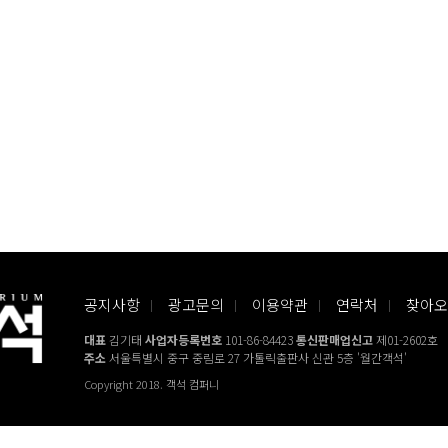
공지사항
광고문의
이용약관
연락처
찾아오
대표
김기태
사업자등록번호
101-86-84423
통신판매업신고
제01-2602호
주소
서울특별시 중구 중림로 27 가톨릭출판사 신관 5층 '월간객석'
Copyright 2018. 객석 컴퍼니