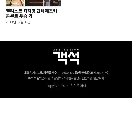
첼리스트 최하영 펜데레츠키
콩쿠르 우승 외
2018년 12월 31일
대표
김기태
사업자등록번호
101-86-84423
통신판매업신고
제01-2602호
주소
서울특별시 중구 중림로 27 가톨릭출판사 신관 5층 '월간객석'
Copyright 2018. 객석 컴퍼니