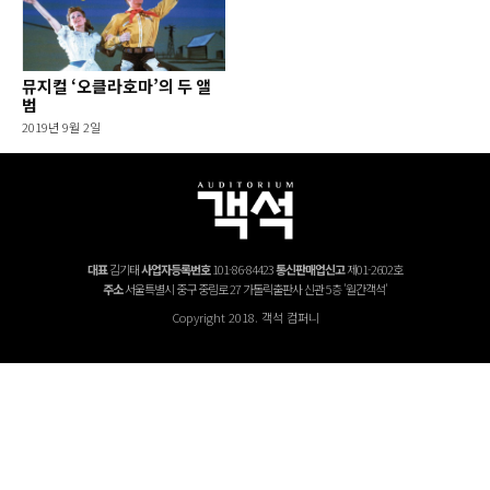
뮤지컬 ‘오클라호마’의 두 앨
범
2019년 9월 2일
대표
김기태
사업자등록번호
101-86-84423
통신판매업신고
제01-2602호
주소
서울특별시 중구 중림로 27 가톨릭출판사 신관 5층 '월간객석'
Copyright 2018. 객석 컴퍼니