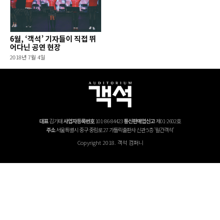
6월, ‘객석’ 기자들이 직접 뛰
어다닌 공연 현장
2018년 7월 4일
대표
김기태
사업자등록번호
101-86-84423
통신판매업신고
제01-2602호
주소
서울특별시 중구 중림로 27 가톨릭출판사 신관 5층 '월간객석'
Copyright 2018. 객석 컴퍼니