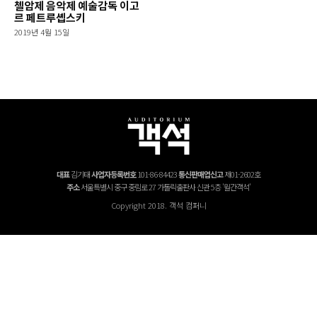
첼암제 음악제 예술감독 이고
르 페트루솁스키
2019년 4월 15일
대표
김기태
사업자등록번호
101-86-84423
통신판매업신고
제01-2602호
주소
서울특별시 중구 중림로 27 가톨릭출판사 신관 5층 '월간객석'
Copyright 2018. 객석 컴퍼니