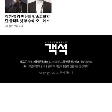
김한·함경 핀란드 방송교향악
단 클라리넷 부수석·오보에 제
2수석 임명 외
2018년 9월 4일
대표
김기태
사업자등록번호
101-86-84423
통신판매업신고
제01-2602호
주소
서울특별시 중구 중림로 27 가톨릭출판사 신관 5층 '월간객석'
Copyright 2018. 객석 컴퍼니