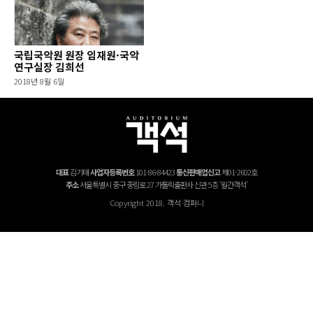
국립국악원 원장 임재원·국악
연구실장 김희선
2018년 8월 6일
대표
김기태
사업자등록번호
101-86-84423
통신판매업신고
제01-2602호
주소
서울특별시 중구 중림로 27 가톨릭출판사 신관 5층 '월간객석'
Copyright 2018. 객석 컴퍼니