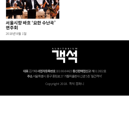
서울시향 바흐 ‘요한 수난곡’
연주회
2018년 8월 1일
대표
김기태
사업자등록번호
101-86-84423
통신판매업신고
제01-2602호
주소
서울특별시 중구 중림로 27 가톨릭출판사 신관 5층 '월간객석'
Copyright 2018. 객석 컴퍼니