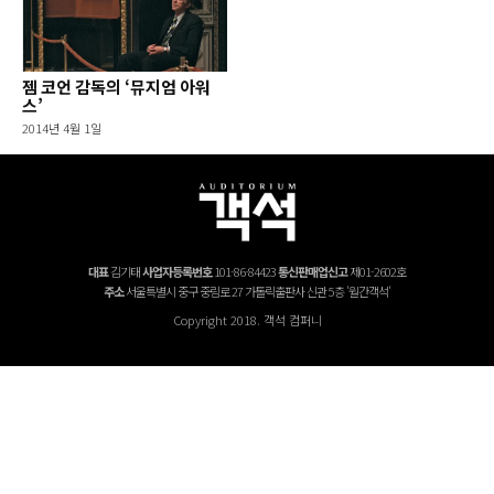
젬 코언 감독의 ‘뮤지엄 아워
스’
2014년 4월 1일
대표
김기태
사업자등록번호
101-86-84423
통신판매업신고
제01-2602호
주소
서울특별시 중구 중림로 27 가톨릭출판사 신관 5층 '월간객석'
Copyright 2018. 객석 컴퍼니