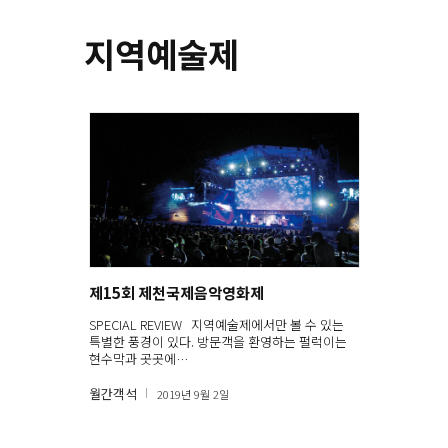
지역예술제
제15회 제천국제음악영화제
SPECIAL REVIEW 지역예술제에서만 볼 수 있는
특별한 풍경이 있다. 방문객을 환영하는 펄럭이는
현수막과 곳곳에…
월간객석
2019년 9월 2일