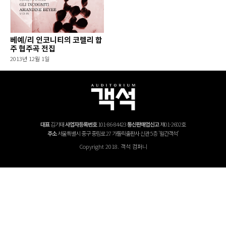
베예/리 인코니티의 코렐리 합
주 협주곡 전집
2013년 12월 1일
대표
김기태
사업자등록번호
101-86-84423
통신판매업신고
제01-2602호
주소
서울특별시 중구 중림로 27 가톨릭출판사 신관 5층 '월간객석'
Copyright 2018. 객석 컴퍼니