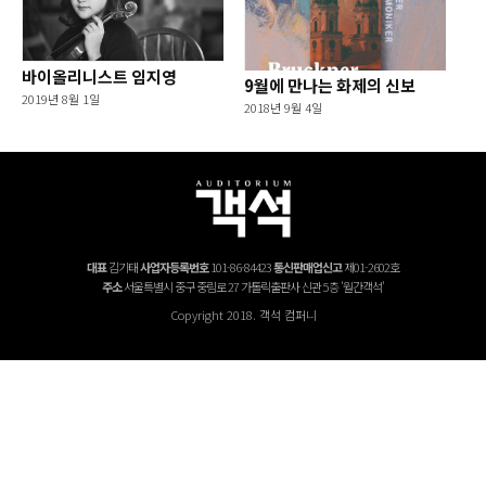
바이올리니스트 임지영
9월에 만나는 화제의 신보
2019년 8월 1일
2018년 9월 4일
대표
김기태
사업자등록번호
101-86-84423
통신판매업신고
제01-2602호
주소
서울특별시 중구 중림로 27 가톨릭출판사 신관 5층 '월간객석'
Copyright 2018. 객석 컴퍼니