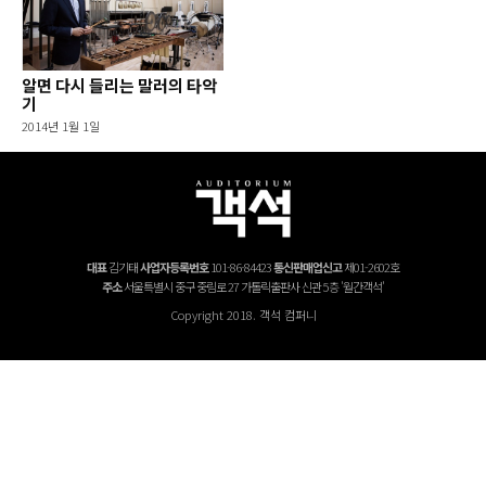
알면 다시 들리는 말러의 타악
기
2014년 1월 1일
대표
김기태
사업자등록번호
101-86-84423
통신판매업신고
제01-2602호
주소
서울특별시 중구 중림로 27 가톨릭출판사 신관 5층 '월간객석'
Copyright 2018. 객석 컴퍼니