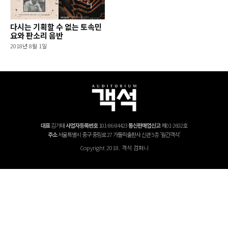
다시는 기획할 수 없는 토속민
요와 판소리 음반
2018년 8월 1일
대표
김기태
사업자등록번호
101-86-84423
통신판매업신고
제01-2602호
주소
서울특별시 중구 중림로 27 가톨릭출판사 신관 5층 '월간객석'
Copyright 2018. 객석 컴퍼니