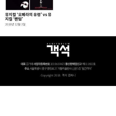
뮤지컬 ‘오페라의 유령’ vs 뮤
지컬 ‘팬텀’
2018년 12월 3일
대표
김기태
사업자등록번호
101-86-84423
통신판매업신고
제01-2602호
주소
서울특별시 중구 중림로 27 가톨릭출판사 신관 5층 '월간객석'
Copyright 2018. 객석 컴퍼니