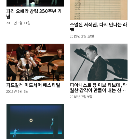
파리 오페라 창립 350주년 기
념
2019년 3월 11일
소멸된 저작권, 다시 만나는 라
벨
2019년 2월 18일
파드칼레 미드서머 페스티벌
피아니스트 장 이브 티보데, 탁
월한 감각이 만들어 내는 신선
2018년 8월 6일
한 감동
2018년 7월 9일