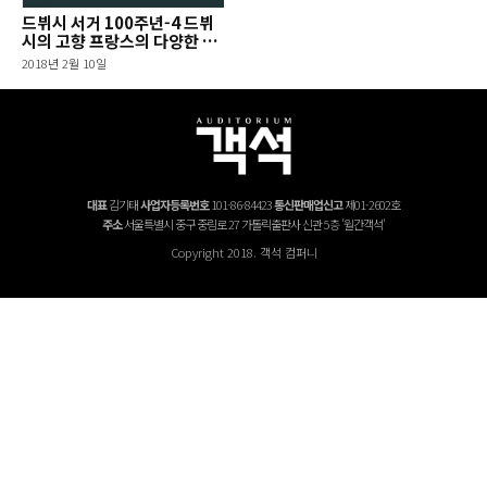
드뷔시 서거 100주년-4 드뷔
시의 고향 프랑스의 다양한 행
사들
2018년 2월 10일
대표
김기태
사업자등록번호
101-86-84423
통신판매업신고
제01-2602호
주소
서울특별시 중구 중림로 27 가톨릭출판사 신관 5층 '월간객석'
Copyright 2018. 객석 컴퍼니