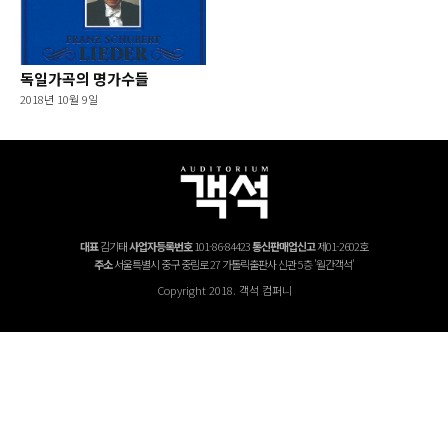
독일가곡의 명가수들
2018년 10월 9일
대표
김기태
사업자등록번호
101-86-84423
통신판매업신고
제01-2602호
주소
서울특별시 중구 중림로 27 가톨릭출판사 신관 5층 '월간객석'
Copyright 2018. 객석 컴퍼니