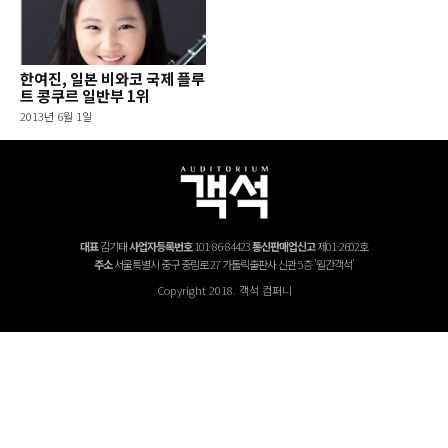
한여진, 일본 비와코 국제 플루
트 콩쿠르 일반부 1위
2013년 6월 1일
대표
김기태
사업자등록번호
101-86-84423
통신판매업신고
제01-2602호
주소
서울특별시 중구 중림로 27 가톨릭출판사 신관 5층 '월간객석'
Copyright 2018. 객석 컴퍼니