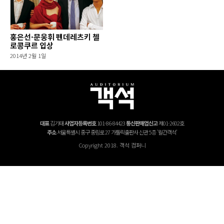
홍은선·문웅휘 펜데레츠키 첼
로콩쿠르 입상
2014년 2월 1일
대표
김기태
사업자등록번호
101-86-84423
통신판매업신고
제01-2602호
주소
서울특별시 중구 중림로 27 가톨릭출판사 신관 5층 '월간객석'
Copyright 2018. 객석 컴퍼니