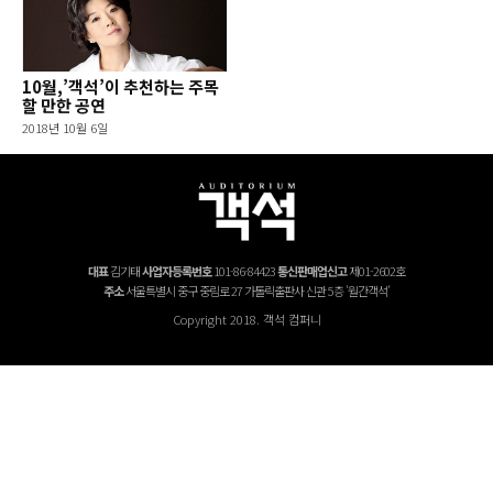
10월,’객석’이 추천하는 주목
할 만한 공연
2018년 10월 6일
대표
김기태
사업자등록번호
101-86-84423
통신판매업신고
제01-2602호
주소
서울특별시 중구 중림로 27 가톨릭출판사 신관 5층 '월간객석'
Copyright 2018. 객석 컴퍼니