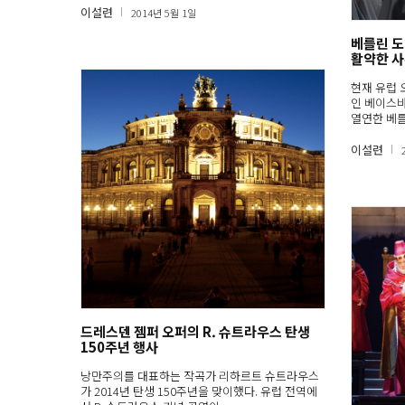
이설련
2014년 5월 1일
베를린 도
활약한 사
현재 유럽 
인 베이스
열연한 베
이설련
드레스덴 젬퍼 오퍼의 R. 슈트라우스 탄생
150주년 행사
낭만주의를 대표하는 작곡가 리하르트 슈트라우스
가 2014년 탄생 150주년을 맞이했다. 유럽 전역에