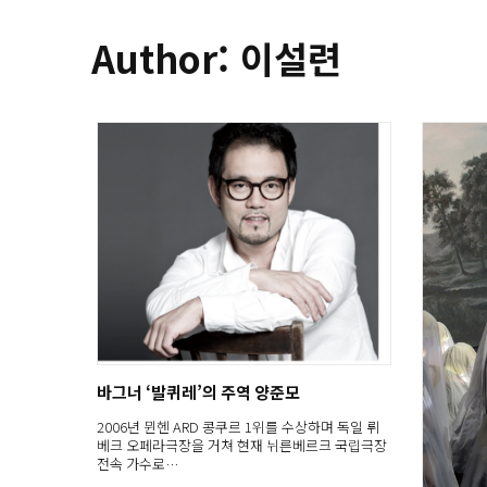
Author: 이설련
바그너 ‘발퀴레’의 주역 양준모
2006년 뮌헨 ARD 콩쿠르 1위를 수상하며 독일 뤼
베크 오페라극장을 거쳐 현재 뉘른베르크 국립극장
전속 가수로…