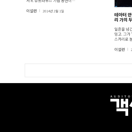
서 R. 슈트라우스 기념 공연이…
이설련
2014년 2월 1일
테아터 안
리 가의 두
일흔을 넘긴
밍고. 그가
스카리로 
이설련