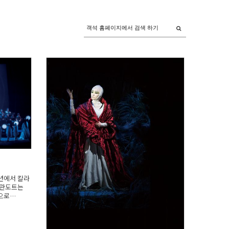
션에서 칼라
투란도트는
으로…