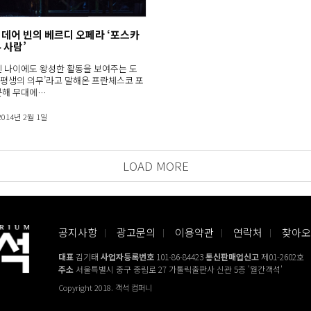
 데어 빈의 베르디 오페라 ‘포스카
 사람’
 나이에도 왕성한 활동을 보여주는 도
 ‘평생의 의무’라고 말해온 프란체스코 포
분해 무대에…
2014년 2월 1일
LOAD MORE
공지사항
광고문의
이용약관
연락처
찾아오
대표
김기태
사업자등록번호
101-86-84423
통신판매업신고
제01-2602호
주소
서울특별시 중구 중림로 27 가톨릭출판사 신관 5층 '월간객석'
Copyright 2018. 객석 컴퍼니