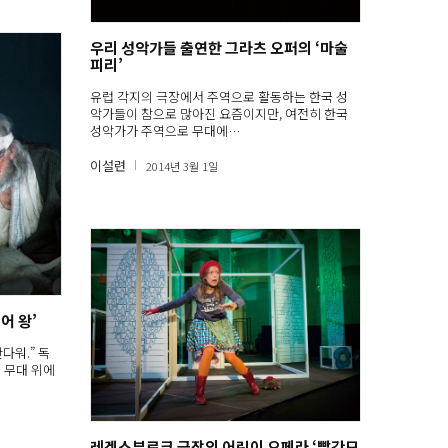
우리 성악가들 출연한 그라츠 오퍼의 ‘마술
피리’
유럽 각지의 극장에서 주역으로 활동하는 한국 성
악가들이 참으로 많아진 요즘이지만, 여전히 한국
성악가가 주역으로 무대에…
이설련
2014년 3월 1일
어 왕’
다워.” 독
 무대 위에
레겐스부르크 극장의 어린이 오페라 ‘빨간모