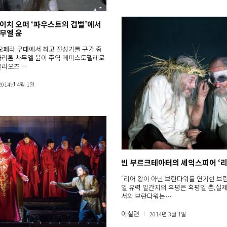
이치 오퍼 ‘파우스트의 겁벌’에서
무엘 윤
오페라 무대에서 최고 전성기를 구가 중
바리톤 사무엘 윤이 주역 메피스토펠레로
를리오즈…
2014년 4월 1일
빈 부르크테아터의 셰익스피어 ‘리
“리어 왕이 아닌 브란다워를 연기한 브란
일 유력 일간지의 혹평은 혹평일 뿐,실제
서의 브란다워는…
이설련
2014년 3월 1일