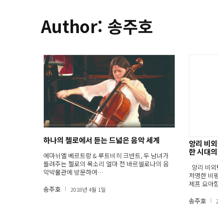
Author: 송주호
하나의 첼로에서 듣는 드넓은 음악 세계
앙리 비외
한 시대의
에마뉘엘 베르트랑 & 루트비히 크반트, 두 남녀가
들려주는 첼로의 목소리 얼마 전 바르셀로나의 음
앙리 비외탕(H
악박물관에 방문하여…
저명한 비
제프 요아
송주호
2018년 4월 1일
로…
송주호