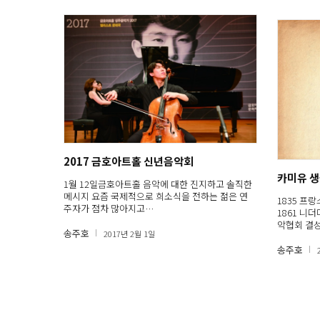
2017 금호아트홀 신년음악회
카미유 
1월 12일금호아트홀 음악에 대한 진지하고 솔직한
메시지 요즘 국제적으로 희소식을 전하는 젊은 연
1835 프
주자가 점차 많아지고…
1861 니
악협회 결
송주호
2017년 2월 1일
송주호