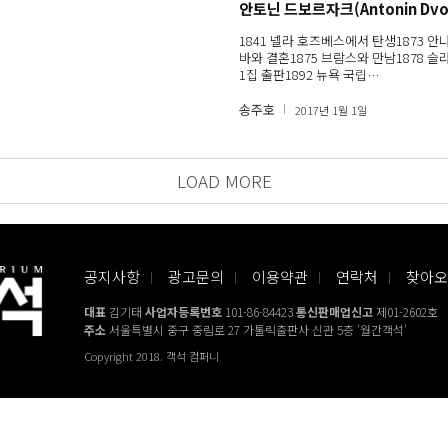
안토닌 드보르자크(Antonin Dvo
1841 넬라 호즈베스에서 탄생1873 안
바와 결혼1875 브람스와 만남1878 슬
1집 출판1892 뉴욕 국립…
송주호
2017년 1월 1일
LOAD MORE
공지사항
광고문의
이용약관
연락처
찾아오
대표
김기태
사업자등록번호
101-86-84423
통신판매업신고
제01-2602호
주소
서울특별시 중구 중림로 27 가톨릭출판사 신관 5층 '월간객석'
Copyright 2018. 객석 컴퍼니