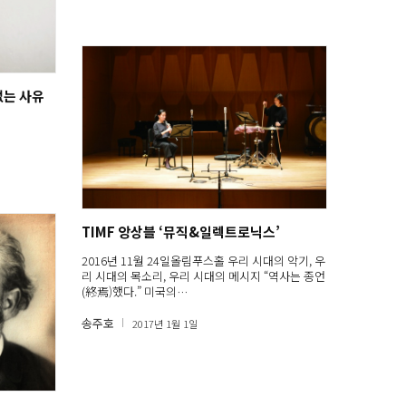
없는 사유
TIMF 앙상블 ‘뮤직&일렉트로닉스’
2016년 11월 24일올림푸스홀 우리 시대의 악기, 우
리 시대의 목소리, 우리 시대의 메시지 “역사는 종언
(終焉)했다.” 미국의…
송주호
2017년 1월 1일