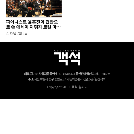
피아니스트 윤홍천이 건반으
로 쓴 에세이 지휘자 로린 마젤
과의 추억
2015년 2월 1일
대표
김기태
사업자등록번호
101-86-84423
통신판매업신고
제01-2602호
주소
서울특별시 중구 중림로 27 가톨릭출판사 신관 5층 '월간객석'
Copyright 2018. 객석 컴퍼니