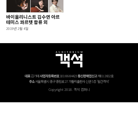
바이올리니스트 김수연 아르
테미스 콰르텟 합류 외
2019년 2월 4일
대표
김기태
사업자등록번호
101-86-84423
통신판매업신고
제01-2602호
주소
서울특별시 중구 중림로 27 가톨릭출판사 신관 5층 '월간객석'
Copyright 2018. 객석 컴퍼니