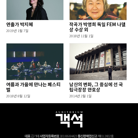
연출가 박지혜
작곡가 박영희 독일 FEM 나델
상 수상 외
2019년 1월 7일
2018년 11월 1일
여름과 가을에 만나는 페스티
남산의 변화, 그 중심에 선 국
벌
립극장장 안호상
2018년 8월 12일
2014년 2월 1일
대표
김기태
사업자등록번호
101-86-84423
통신판매업신고
제01-2602호