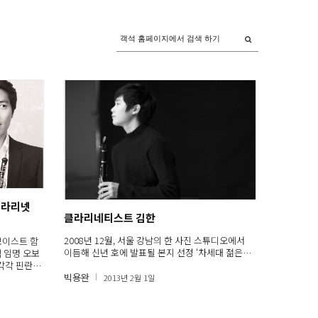
클라리넷
클라리네티스트 김한
2008년 12월, 서울 강남의 한 사진 스튜디오에서
오보이스트 함
이듬해 신년 호에 발표될 본지 선정 ‘차세대 젊은…
 임명 오보
각각 핀란
빅용완
2013년 2월 1일