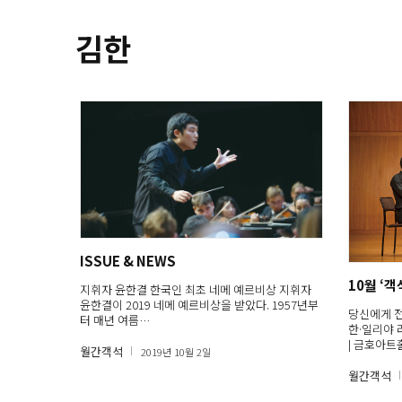
김한
ISSUE & NEWS
10월 ‘
지휘자 윤한결 한국인 최초 네메 예르비상 지휘자
윤한결이 2019 네메 예르비상을 받았다. 1957년부
당신에게 전
터 매년 여름…
한·일리야 
| 금호아트
월간객석
2019년 10월 2일
…
월간객석