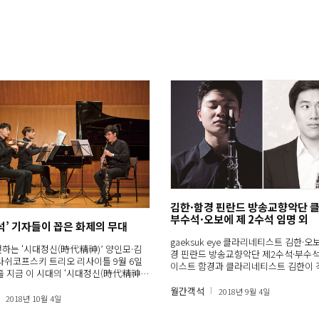
김한·함경 핀란드 방송교향악단 
부수석·오보에 제 2수석 임명 외
객석’ 기자들이 꼽은 화제의 무대
gaeksuk eye 클라리네티스트 김한·
하는 ‘시대정신(時代精神)’ 양인모·김
경 핀란드 방송교향악단 제2수석·부수석
라쉬코프스키 트리오 리사이틀 9월 6일
이스트 함경과 클라리네티스트 김한이 
홀 지금 이 시대의 ‘시대정신(時代精神,
드…
월간객석
2018년 9월 4일
2018년 10월 4일