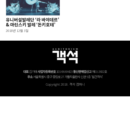
유니버설발레단 ‘라 바야데르’
& 마린스키 발레 ‘돈키호테’
2018년 12월 3일
대표
김기태
사업자등록번호
101-86-84423
통신판매업신고
제01-2602호
주소
서울특별시 중구 중림로 27 가톨릭출판사 신관 5층 '월간객석'
Copyright 2018. 객석 컴퍼니