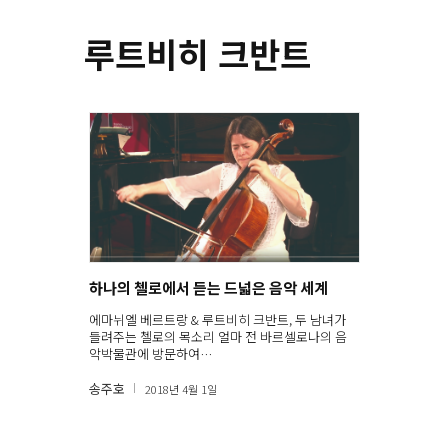
루트비히 크반트
하나의 첼로에서 듣는 드넓은 음악 세계
에마뉘엘 베르트랑 & 루트비히 크반트, 두 남녀가
들려주는 첼로의 목소리 얼마 전 바르셀로나의 음
악박물관에 방문하여…
송주호
2018년 4월 1일