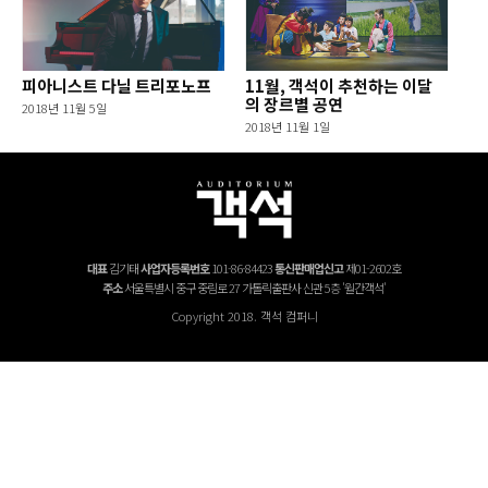
피아니스트 다닐 트리포노프
11월, 객석이 추천하는 이달
의 장르별 공연
2018년 11월 5일
2018년 11월 1일
대표
김기태
사업자등록번호
101-86-84423
통신판매업신고
제01-2602호
주소
서울특별시 중구 중림로 27 가톨릭출판사 신관 5층 '월간객석'
Copyright 2018. 객석 컴퍼니