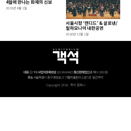
4월에 만나는 화제의 신보
2019년 4월 1일
서울시향 ‘캔디드’ & 살로넨/
필하모니아 내한공연
2018년 11월 1일
대표
김기태
사업자등록번호
101-86-84423
통신판매업신고
제01-2602호
주소
서울특별시 중구 중림로 27 가톨릭출판사 신관 5층 '월간객석'
Copyright 2018. 객석 컴퍼니